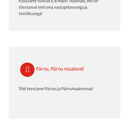
Kasutame tuntud JCB marki masinaid, mis on
tõestanud end oma vastupidavusega ja
tootlikusega!
Pärnu, Pärnu maakond
Töid teostame Pärnus ja Pärnumaakonnas!