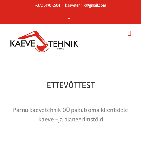
Skip
+372 5190 6504
|
kaevetehnik@gmail.com
to
Facebook
content
ETTEVÕTTEST
Pärnu kaevetehnik OÜ pakub oma klientidele
kaeve -ja planeerimstöid