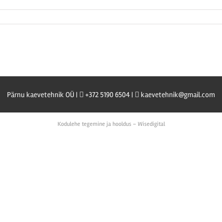
Pärnu kaevetehnik OÜ |
+372 5190 6504 |
kaevetehnik@gmail.com
Kodulehe tegemine ja hooldus – Wisedigital