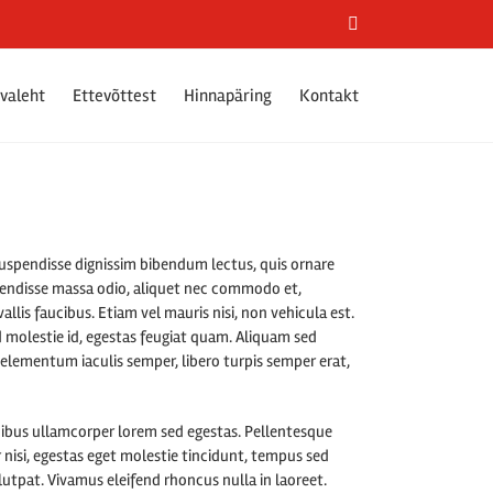
Facebook
valeht
Ettevõttest
Hinnapäring
Kontakt
Suspendisse dignissim bibendum lectus, quis ornare
pendisse massa odio, aliquet nec commodo et,
llis faucibus. Etiam vel mauris nisi, non vehicula est.
 molestie id, egestas feugiat quam. Aliquam sed
elementum iaculis semper, libero turpis semper erat,
ucibus ullamcorper lorem sed egestas. Pellentesque
 nisi, egestas eget molestie tincidunt, tempus sed
olutpat. Vivamus eleifend rhoncus nulla in laoreet.