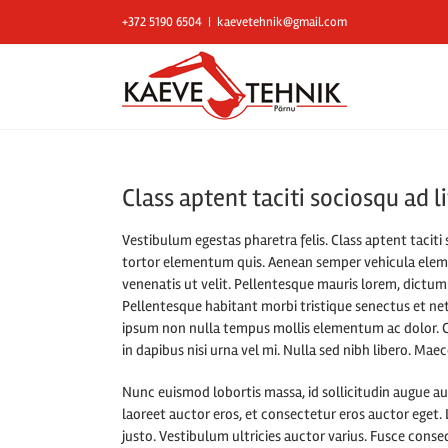
Skip
+372 5190 6504
|
kaevetehnik@gmail.com
to
content
Class aptent taciti sociosqu ad 
Vestibulum egestas pharetra felis. Class aptent tacit
tortor elementum quis. Aenean semper vehicula eleme
venenatis ut velit. Pellentesque mauris lorem, dictum v
Pellentesque habitant morbi tristique senectus et net
ipsum non nulla tempus mollis elementum ac dolor. Cu
in dapibus nisi urna vel mi. Nulla sed nibh libero. Mae
Nunc euismod lobortis massa, id sollicitudin augue au
laoreet auctor eros, et consectetur eros auctor eget. 
justo. Vestibulum ultricies auctor varius. Fusce conseq