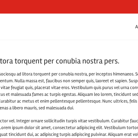
A
litora torquent per conubia nostra pers.
i sociosqu ad litora torquent per conubia nostra, per inceptos himenaeos. 
ntum. Nulla massa est, faucibus non semper quis, laoreet et sapien. Sus
itae feugiat quis, placerat vitae eros. Vestibulum quis purus vel urna conva
us et malesuada fames ac turpis egestas. Aliquam leo lorem, tincidunt sed
rabitur ac metus et enim pellentesque pellentesque. Nunc ultrices, felis 
cenas a libero mauris, sed malesuada dui.
ctor vel. Integer ornare sollicitudin turpis vitae vestibulum. Curabitur fa
Lorem ipsum dolor sit amet, consectetur adipiscing elit. Vestibulum tortor
uat tincidunt dui, ac adipiscing turpis adipiscing pulvinar. Aliquam erat v