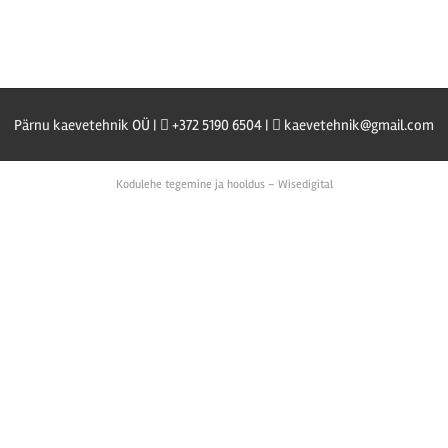
Pärnu kaevetehnik OÜ |
+372 5190 6504 |
kaevetehnik@gmail.com
Kodulehe tegemine ja hooldus – Wisedigital