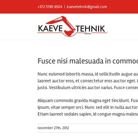
Skip
+372 5190 6504
|
kaevetehnik@gmail.com
to
content
Fusce nisi malesuada in commod
Nunc euismod lobortis massa, id sollicitudin augue au
laoreet auctor eros, et consectetur eros auctor eget. 
justo. Vestibulum ultricies auctor varius. Fusce conseq
Aliquam commodo gravida magna eget tincidunt. Fusce 
ipsum, vitae semper orci. Nunc sed elit in nulla auctor
Etiam laoreet sodales sapien, id congue magna malesua
november 27th, 2012