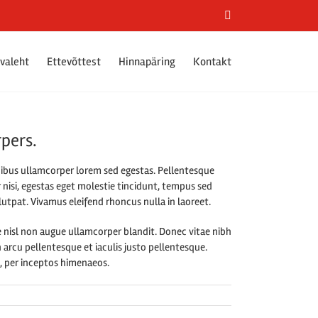
Facebook
valeht
Ettevõttest
Hinnapäring
Kontakt
pers.
ucibus ullamcorper lorem sed egestas. Pellentesque
 nisi, egestas eget molestie tincidunt, tempus sed
olutpat. Vivamus eleifend rhoncus nulla in laoreet.
 nisl non augue ullamcorper blandit. Donec vitae nibh
n arcu pellentesque et iaculis justo pellentesque.
a, per inceptos himenaeos.