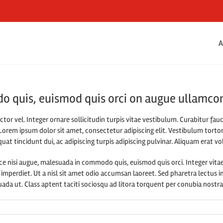
A
o quis, euismod quis orci on augue ullamcor
ctor vel. Integer ornare sollicitudin turpis vitae vestibulum. Curabitur fa
Lorem ipsum dolor sit amet, consectetur adipiscing elit. Vestibulum tortor
uat tincidunt dui, ac adipiscing turpis adipiscing pulvinar. Aliquam erat v
nisi augue, malesuada in commodo quis, euismod quis orci. Integer vitae
 imperdiet. Ut a nisl sit amet odio accumsan laoreet. Sed pharetra lectus i
da ut. Class aptent taciti sociosqu ad litora torquent per conubia nostr