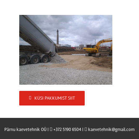
KÜSI PAKKUMIST SIIT
Pärnu kaevetehnik OÜ |
+372 5190 6504 |
kaevetehnik@gmail.com