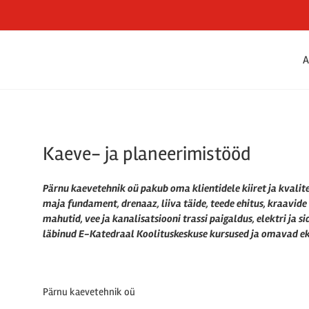
A
Kaeve- ja planeerimistööd
Pärnu kaevetehnik oü pakub oma klientidele kiiret ja kvali
maja fundament, drenaaz, liiva täide, teede ehitus, kraavide
mahutid, vee ja kanalisatsiooni trassi paigaldus, elektri ja 
läbinud E-Katedraal Koolituskeskuse kursused ja omavad ek
Pärnu kaevetehnik oü