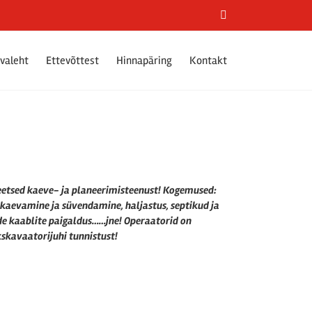
Facebook
valeht
Ettevõttest
Hinnapäring
Kontakt
teetsed kaeve- ja planeerimisteenust! Kogemused:
 kaevamine ja süvendamine, haljastus, septikud ja
side kaablite paigaldus……jne! Operaatorid on
skavaatorijuhi tunnistust!