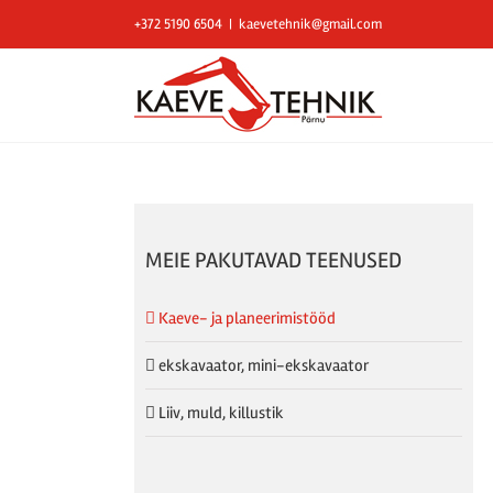
Skip
+372 5190 6504
|
kaevetehnik@gmail.com
to
content
MEIE PAKUTAVAD TEENUSED
Kaeve- ja planeerimistööd
ekskavaator, mini-ekskavaator
Liiv, muld, killustik